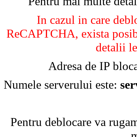
Pentru mai multe detal
In cazul in care debl
ReCAPTCHA, exista posibil
detalii l
Adresa de IP bloca
Numele serverului este:
se
Pentru deblocare va ruga
m