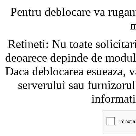
Pentru mai multe detal
In cazul in care debl
ReCAPTCHA, exista posibil
detalii l
Adresa de IP bloca
Numele serverului este:
se
Pentru deblocare va ruga
m